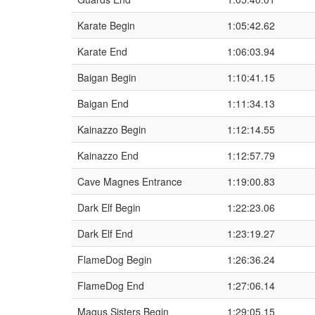
Karate Begin
1:05:42.62
Karate End
1:06:03.94
Baigan Begin
1:10:41.15
Baigan End
1:11:34.13
Kainazzo Begin
1:12:14.55
Kainazzo End
1:12:57.79
Cave Magnes Entrance
1:19:00.83
Dark Elf Begin
1:22:23.06
Dark Elf End
1:23:19.27
FlameDog Begin
1:26:36.24
FlameDog End
1:27:06.14
Magus Sisters Begin
1:29:05.15