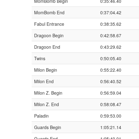
MomBomb Begin
0:35:46.40
MomBomb End
0:37:04.42
Fabul Entrance
0:38:35.62
Dragoon Begin
0:42:58.67
Dragoon End
0:43:29.62
Twins
0:50:05.40
Milon Begin
0:55:22.40
Milon End
0:56:40.52
Milon Z. Begin
0:56:59.04
Milon Z. End
0:58:08.47
Paladin
0:59:53.00
Guards Begin
1:05:21.14
Guards End
1:05:40.01