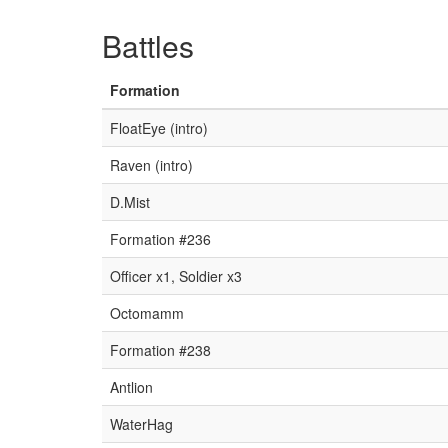
Battles
Formation
FloatEye (intro)
Raven (intro)
D.Mist
Formation #236
Officer x1, Soldier x3
Octomamm
Formation #238
Antlion
WaterHag