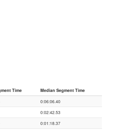
gment Time
Median Segment Time
5
0:06:06.40
3
0:02:42.53
9
0:01:18.37