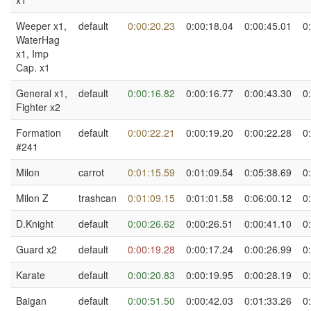
x1
Weeper x1,
default
0:00:20.23
0:00:18.04
0:00:45.01
0
WaterHag
x1, Imp
Cap. x1
General x1,
default
0:00:16.82
0:00:16.77
0:00:43.30
0
Fighter x2
Formation
default
0:00:22.21
0:00:19.20
0:00:22.28
0
#241
Milon
carrot
0:01:15.59
0:01:09.54
0:05:38.69
0
Milon Z
trashcan
0:01:09.15
0:01:01.58
0:06:00.12
0
D.Knight
default
0:00:26.62
0:00:26.51
0:00:41.10
0
Guard x2
default
0:00:19.28
0:00:17.24
0:00:26.99
0
Karate
default
0:00:20.83
0:00:19.95
0:00:28.19
0
Baigan
default
0:00:51.50
0:00:42.03
0:01:33.26
0