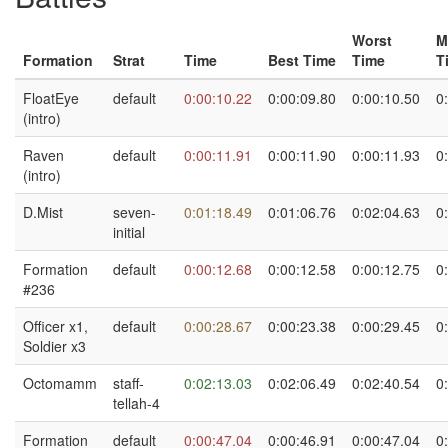
Worst
M
Formation
Strat
Time
Best Time
Time
T
FloatEye
default
0:00:10.22
0:00:09.80
0:00:10.50
0
(intro)
Raven
default
0:00:11.91
0:00:11.90
0:00:11.93
0
(intro)
D.Mist
seven-
0:01:18.49
0:01:06.76
0:02:04.63
0
initial
Formation
default
0:00:12.68
0:00:12.58
0:00:12.75
0
#236
Officer x1,
default
0:00:28.67
0:00:23.38
0:00:29.45
0
Soldier x3
Octomamm
staff-
0:02:13.03
0:02:06.49
0:02:40.54
0
tellah-4
Formation
default
0:00:47.04
0:00:46.91
0:00:47.04
0