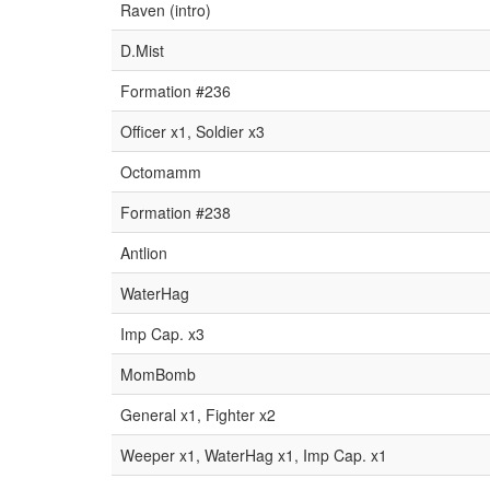
Raven (intro)
D.Mist
Formation #236
Officer x1, Soldier x3
Octomamm
Formation #238
Antlion
WaterHag
Imp Cap. x3
MomBomb
General x1, Fighter x2
Weeper x1, WaterHag x1, Imp Cap. x1