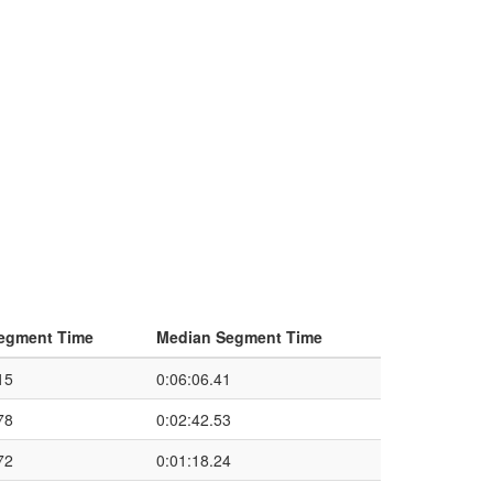
egment Time
Median Segment Time
15
0:06:06.41
78
0:02:42.53
72
0:01:18.24