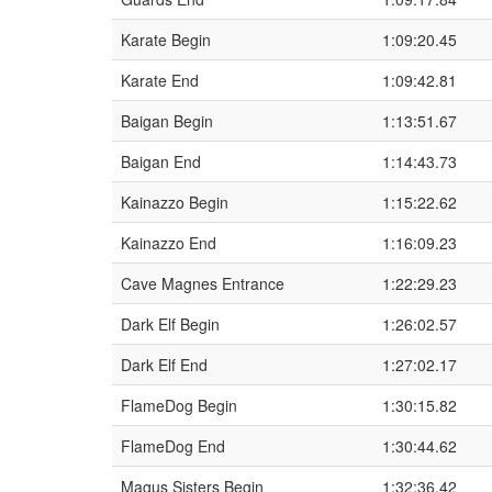
Karate Begin
1:09:20.45
Karate End
1:09:42.81
Baigan Begin
1:13:51.67
Baigan End
1:14:43.73
Kainazzo Begin
1:15:22.62
Kainazzo End
1:16:09.23
Cave Magnes Entrance
1:22:29.23
Dark Elf Begin
1:26:02.57
Dark Elf End
1:27:02.17
FlameDog Begin
1:30:15.82
FlameDog End
1:30:44.62
Magus Sisters Begin
1:32:36.42