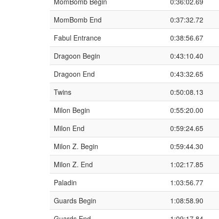
MomBomb Begin
0:36:02.69
MomBomb End
0:37:32.72
Fabul Entrance
0:38:56.67
Dragoon Begin
0:43:10.40
Dragoon End
0:43:32.65
Twins
0:50:08.13
Milon Begin
0:55:20.00
Milon End
0:59:24.65
Milon Z. Begin
0:59:44.30
Milon Z. End
1:02:17.85
Paladin
1:03:56.77
Guards Begin
1:08:58.90
Guards End
1:09:17.84