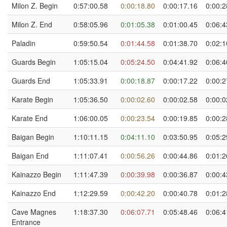
Milon Z. Begin
0:57:00.58
0:00:18.80
0:00:17.16
0:00:2
Milon Z. End
0:58:05.96
0:01:05.38
0:01:00.45
0:06:4
Paladin
0:59:50.54
0:01:44.58
0:01:38.70
0:02:1
Guards Begin
1:05:15.04
0:05:24.50
0:04:41.92
0:06:4
Guards End
1:05:33.91
0:00:18.87
0:00:17.22
0:00:2
Karate Begin
1:05:36.50
0:00:02.60
0:00:02.58
0:00:0
Karate End
1:06:00.05
0:00:23.54
0:00:19.85
0:00:2
Baigan Begin
1:10:11.15
0:04:11.10
0:03:50.95
0:05:2
Baigan End
1:11:07.41
0:00:56.26
0:00:44.86
0:01:2
Kainazzo Begin
1:11:47.39
0:00:39.98
0:00:36.87
0:00:4
Kainazzo End
1:12:29.59
0:00:42.20
0:00:40.78
0:01:2
Cave Magnes
1:18:37.30
0:06:07.71
0:05:48.46
0:06:4
Entrance