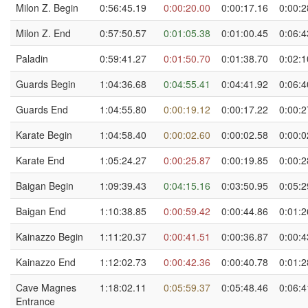
Milon Z. Begin
0:56:45.19
0:00:20.00
0:00:17.16
0:00:2
Milon Z. End
0:57:50.57
0:01:05.38
0:01:00.45
0:06:4
Paladin
0:59:41.27
0:01:50.70
0:01:38.70
0:02:1
Guards Begin
1:04:36.68
0:04:55.41
0:04:41.92
0:06:4
Guards End
1:04:55.80
0:00:19.12
0:00:17.22
0:00:2
Karate Begin
1:04:58.40
0:00:02.60
0:00:02.58
0:00:0
Karate End
1:05:24.27
0:00:25.87
0:00:19.85
0:00:2
Baigan Begin
1:09:39.43
0:04:15.16
0:03:50.95
0:05:2
Baigan End
1:10:38.85
0:00:59.42
0:00:44.86
0:01:2
Kainazzo Begin
1:11:20.37
0:00:41.51
0:00:36.87
0:00:4
Kainazzo End
1:12:02.73
0:00:42.36
0:00:40.78
0:01:2
Cave Magnes
1:18:02.11
0:05:59.37
0:05:48.46
0:06:4
Entrance