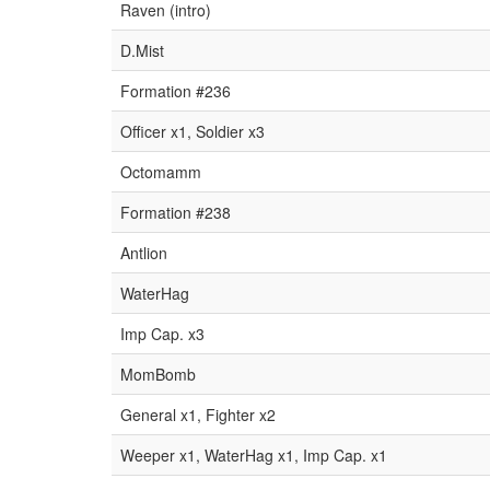
Raven (intro)
D.Mist
Formation #236
Officer x1, Soldier x3
Octomamm
Formation #238
Antlion
WaterHag
Imp Cap. x3
MomBomb
General x1, Fighter x2
Weeper x1, WaterHag x1, Imp Cap. x1