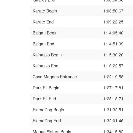
Karate Begin
1:08:56.67
Karate End
1:09:22.25
Baigan Begin
1:14:05.46
Baigan End
1:14:51.99
Kainazzo Begin
1:15:30.26
Kainazzo End
1:16:22.57
Cave Magnes Entrance
1:22:19.58
Dark Elf Begin
1:27:17.81
Dark Elf End
1:28:18.71
FlameDog Begin
1:31:32.51
FlameDog End
1:32:01.46
Magus Sisters Begin
1:34:15.82