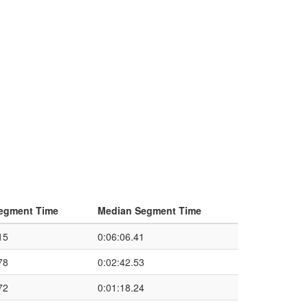
egment Time
Median Segment Time
15
0:06:06.41
78
0:02:42.53
72
0:01:18.24