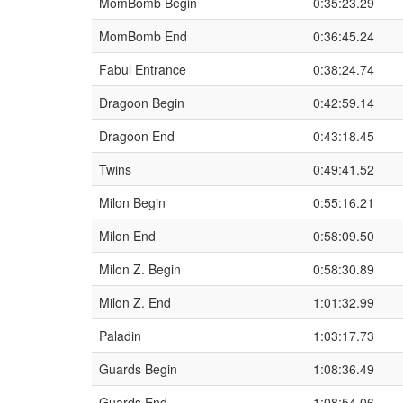
MomBomb Begin
0:35:23.29
MomBomb End
0:36:45.24
Fabul Entrance
0:38:24.74
Dragoon Begin
0:42:59.14
Dragoon End
0:43:18.45
Twins
0:49:41.52
Milon Begin
0:55:16.21
Milon End
0:58:09.50
Milon Z. Begin
0:58:30.89
Milon Z. End
1:01:32.99
Paladin
1:03:17.73
Guards Begin
1:08:36.49
Guards End
1:08:54.06