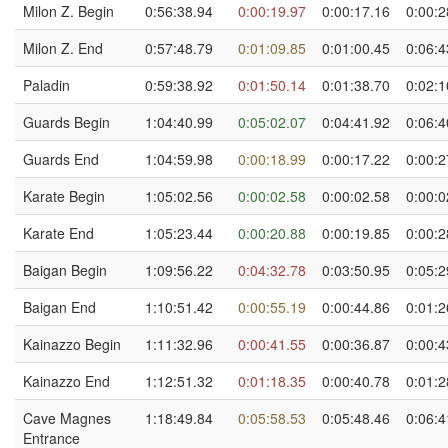
Milon Z. Begin
0:56:38.94
0:00:19.97
0:00:17.16
0:00:2
Milon Z. End
0:57:48.79
0:01:09.85
0:01:00.45
0:06:4
Paladin
0:59:38.92
0:01:50.14
0:01:38.70
0:02:1
Guards Begin
1:04:40.99
0:05:02.07
0:04:41.92
0:06:4
Guards End
1:04:59.98
0:00:18.99
0:00:17.22
0:00:2
Karate Begin
1:05:02.56
0:00:02.58
0:00:02.58
0:00:0
Karate End
1:05:23.44
0:00:20.88
0:00:19.85
0:00:2
Baigan Begin
1:09:56.22
0:04:32.78
0:03:50.95
0:05:2
Baigan End
1:10:51.42
0:00:55.19
0:00:44.86
0:01:2
Kainazzo Begin
1:11:32.96
0:00:41.55
0:00:36.87
0:00:4
Kainazzo End
1:12:51.32
0:01:18.35
0:00:40.78
0:01:2
Cave Magnes
1:18:49.84
0:05:58.53
0:05:48.46
0:06:4
Entrance