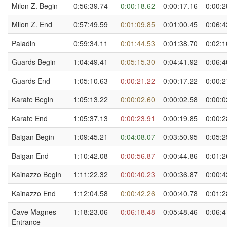
Milon Z. Begin
0:56:39.74
0:00:18.62
0:00:17.16
0:00:2
Milon Z. End
0:57:49.59
0:01:09.85
0:01:00.45
0:06:4
Paladin
0:59:34.11
0:01:44.53
0:01:38.70
0:02:1
Guards Begin
1:04:49.41
0:05:15.30
0:04:41.92
0:06:4
Guards End
1:05:10.63
0:00:21.22
0:00:17.22
0:00:2
Karate Begin
1:05:13.22
0:00:02.60
0:00:02.58
0:00:0
Karate End
1:05:37.13
0:00:23.91
0:00:19.85
0:00:2
Baigan Begin
1:09:45.21
0:04:08.07
0:03:50.95
0:05:2
Baigan End
1:10:42.08
0:00:56.87
0:00:44.86
0:01:2
Kainazzo Begin
1:11:22.32
0:00:40.23
0:00:36.87
0:00:4
Kainazzo End
1:12:04.58
0:00:42.26
0:00:40.78
0:01:2
Cave Magnes
1:18:23.06
0:06:18.48
0:05:48.46
0:06:4
Entrance