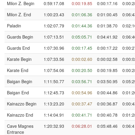
Milon Z. Begin
0:59:17.08
0:00:19.85
0:00:17.16
0:00:2
Milon Z. End
1:00:23.43
0:01:06.36
0:01:00.45
0:06:4
Paladin
1:02:07.79
0:01:44.36
0:01:38.70
0:02:1
Guards Begin
1:07:13.51
0:05:05.71
0:04:41.92
0:06:4
Guards End
1:07:30.96
0:00:17.45
0:00:17.22
0:00:2
Karate Begin
1:07:33.56
0:00:02.60
0:00:02.58
0:00:0
Karate End
1:07:54.06
0:00:20.50
0:00:19.85
0:00:2
Baigan Begin
1:11:50.77
0:03:56.71
0:03:50.95
0:05:2
Baigan End
1:12:45.73
0:00:54.96
0:00:44.86
0:01:2
Kainazzo Begin
1:13:23.20
0:00:37.47
0:00:36.87
0:00:4
Kainazzo End
1:14:04.91
0:00:41.71
0:00:40.78
0:01:2
Cave Magnes
1:20:32.93
0:06:28.01
0:05:48.46
0:06:4
Entrance