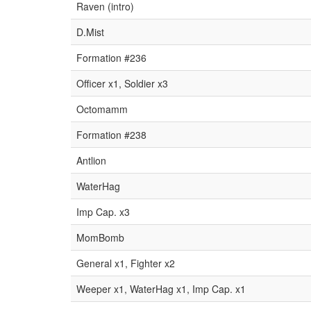
Raven (intro)
D.Mist
Formation #236
Officer x1, Soldier x3
Octomamm
Formation #238
Antlion
WaterHag
Imp Cap. x3
MomBomb
General x1, Fighter x2
Weeper x1, WaterHag x1, Imp Cap. x1