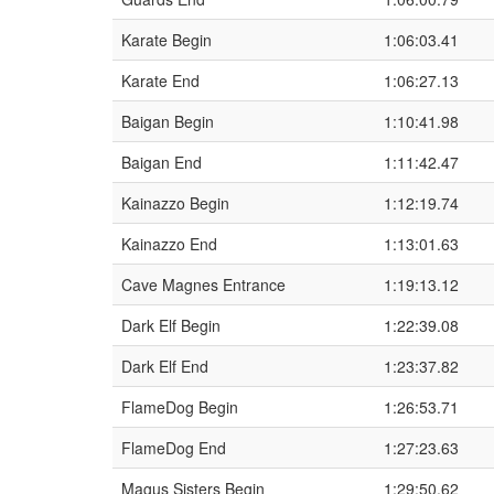
Karate Begin
1:06:03.41
Karate End
1:06:27.13
Baigan Begin
1:10:41.98
Baigan End
1:11:42.47
Kainazzo Begin
1:12:19.74
Kainazzo End
1:13:01.63
Cave Magnes Entrance
1:19:13.12
Dark Elf Begin
1:22:39.08
Dark Elf End
1:23:37.82
FlameDog Begin
1:26:53.71
FlameDog End
1:27:23.63
Magus Sisters Begin
1:29:50.62