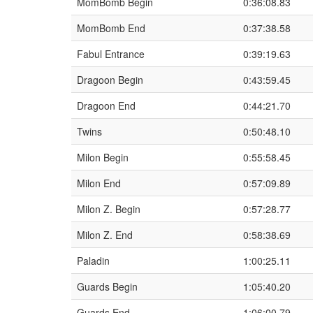
MomBomb Begin
0:36:08.83
MomBomb End
0:37:38.58
Fabul Entrance
0:39:19.63
Dragoon Begin
0:43:59.45
Dragoon End
0:44:21.70
Twins
0:50:48.10
Milon Begin
0:55:58.45
Milon End
0:57:09.89
Milon Z. Begin
0:57:28.77
Milon Z. End
0:58:38.69
Paladin
1:00:25.11
Guards Begin
1:05:40.20
Guards End
1:06:00.79