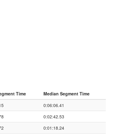
egment Time
Median Segment Time
15
0:06:06.41
78
0:02:42.53
72
0:01:18.24