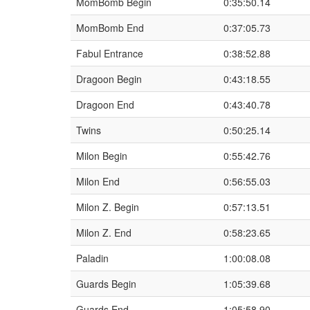
MomBomb Begin
0:35:50.14
MomBomb End
0:37:05.73
Fabul Entrance
0:38:52.88
Dragoon Begin
0:43:18.55
Dragoon End
0:43:40.78
Twins
0:50:25.14
Milon Begin
0:55:42.76
Milon End
0:56:55.03
Milon Z. Begin
0:57:13.51
Milon Z. End
0:58:23.65
Paladin
1:00:08.08
Guards Begin
1:05:39.68
Guards End
1:05:58.90