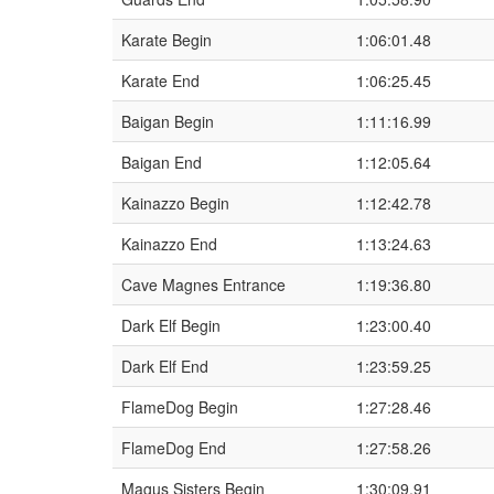
Karate Begin
1:06:01.48
Karate End
1:06:25.45
Baigan Begin
1:11:16.99
Baigan End
1:12:05.64
Kainazzo Begin
1:12:42.78
Kainazzo End
1:13:24.63
Cave Magnes Entrance
1:19:36.80
Dark Elf Begin
1:23:00.40
Dark Elf End
1:23:59.25
FlameDog Begin
1:27:28.46
FlameDog End
1:27:58.26
Magus Sisters Begin
1:30:09.91