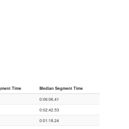
gment Time
Median Segment Time
5
0:06:06.41
8
0:02:42.53
2
0:01:18.24