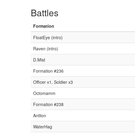
Battles
Formation
FloatEye (intro)
Raven (intro)
D.Mist
Formation #236
Officer x1, Soldier x3
Octomamm
Formation #238
Antlion
WaterHag