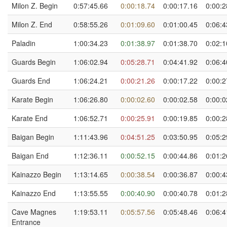
Milon Z. Begin
0:57:45.66
0:00:18.74
0:00:17.16
0:00:2
Milon Z. End
0:58:55.26
0:01:09.60
0:01:00.45
0:06:4
Paladin
1:00:34.23
0:01:38.97
0:01:38.70
0:02:1
Guards Begin
1:06:02.94
0:05:28.71
0:04:41.92
0:06:4
Guards End
1:06:24.21
0:00:21.26
0:00:17.22
0:00:2
Karate Begin
1:06:26.80
0:00:02.60
0:00:02.58
0:00:0
Karate End
1:06:52.71
0:00:25.91
0:00:19.85
0:00:2
Baigan Begin
1:11:43.96
0:04:51.25
0:03:50.95
0:05:2
Baigan End
1:12:36.11
0:00:52.15
0:00:44.86
0:01:2
Kainazzo Begin
1:13:14.65
0:00:38.54
0:00:36.87
0:00:4
Kainazzo End
1:13:55.55
0:00:40.90
0:00:40.78
0:01:2
Cave Magnes
1:19:53.11
0:05:57.56
0:05:48.46
0:06:4
Entrance