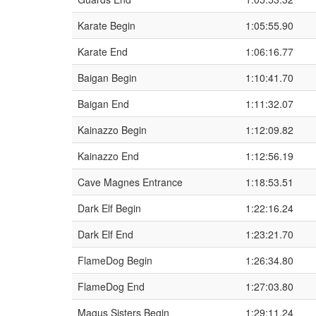
Karate Begin
1:05:55.90
Karate End
1:06:16.77
Baigan Begin
1:10:41.70
Baigan End
1:11:32.07
Kainazzo Begin
1:12:09.82
Kainazzo End
1:12:56.19
Cave Magnes Entrance
1:18:53.51
Dark Elf Begin
1:22:16.24
Dark Elf End
1:23:21.70
FlameDog Begin
1:26:34.80
FlameDog End
1:27:03.80
Magus Sisters Begin
1:29:11.24