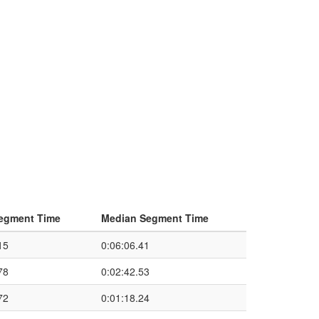
egment Time
Median Segment Time
15
0:06:06.41
78
0:02:42.53
72
0:01:18.24