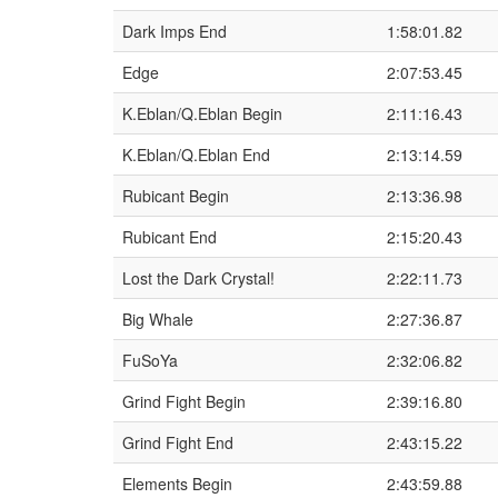
Dark Imps End
1:58:01.82
Edge
2:07:53.45
K.Eblan/Q.Eblan Begin
2:11:16.43
K.Eblan/Q.Eblan End
2:13:14.59
Rubicant Begin
2:13:36.98
Rubicant End
2:15:20.43
Lost the Dark Crystal!
2:22:11.73
Big Whale
2:27:36.87
FuSoYa
2:32:06.82
Grind Fight Begin
2:39:16.80
Grind Fight End
2:43:15.22
Elements Begin
2:43:59.88