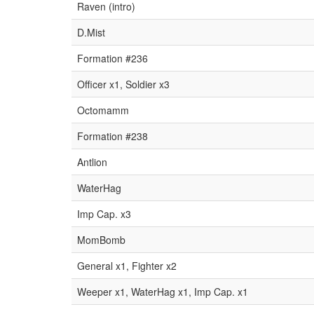
Raven (intro)
D.Mist
Formation #236
Officer x1, Soldier x3
Octomamm
Formation #238
Antlion
WaterHag
Imp Cap. x3
MomBomb
General x1, Fighter x2
Weeper x1, WaterHag x1, Imp Cap. x1