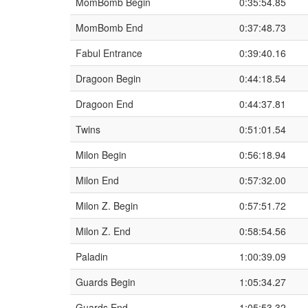
MomBomb Begin
0:35:54.85
MomBomb End
0:37:48.73
Fabul Entrance
0:39:40.16
Dragoon Begin
0:44:18.54
Dragoon End
0:44:37.81
Twins
0:51:01.54
Milon Begin
0:56:18.94
Milon End
0:57:32.00
Milon Z. Begin
0:57:51.72
Milon Z. End
0:58:54.56
Paladin
1:00:39.09
Guards Begin
1:05:34.27
Guards End
1:05:53.32