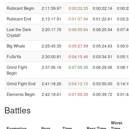
Rubicant Begin
2:11:39.97
0:00:22.35
0:00:22.16
0:00:2
Rubicant End
2:13:17.91
0:01:37.94
0:01:22.61
0:02:2
Lost the Dark
2:20:17.76
0:06:59.84
0:06:20.54
0:07:4
Crystal!
Big Whale
2:25:45.35
0:05:27.59
0:05:24.63
0:06:0
FuSoYa
2:30:00.81
0:04:15.46
0:03:34.51
0:05:1
Grind Fight
2:37:06.16
0:07:05.35
0:06:29.06
0:08:1
Begin
Grind Fight End
2:41:18.26
0:04:12.10
0:03:50.00
0:14:1
Elements Begin
2:42:18.61
0:01:00.35
0:00:39.72
0:01:4
Battles
Worst
Formation
Strat
Time
Best Time
Time