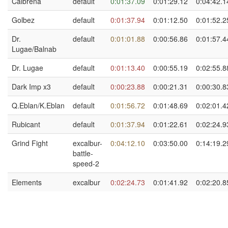
Calbrena
default
0:01:37.09
0:01:29.12
0:04:42.1
Golbez
default
0:01:37.94
0:01:12.50
0:01:52.2
Dr.
default
0:01:01.88
0:00:56.86
0:01:57.4
Lugae/Balnab
Dr. Lugae
default
0:01:13.40
0:00:55.19
0:02:55.8
Dark Imp x3
default
0:00:23.88
0:00:21.31
0:00:30.8
Q.Eblan/K.Eblan
default
0:01:56.72
0:01:48.69
0:02:01.4
Rubicant
default
0:01:37.94
0:01:22.61
0:02:24.9
Grind Fight
excalbur-
0:04:12.10
0:03:50.00
0:14:19.2
battle-
speed-2
Elements
excalbur
0:02:24.73
0:01:41.92
0:02:20.8