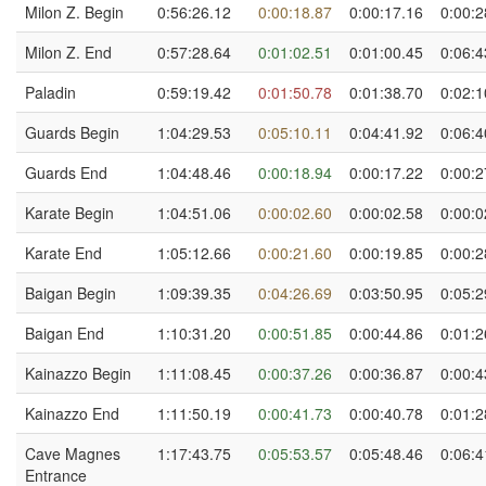
Milon Z. Begin
0:56:26.12
0:00:18.87
0:00:17.16
0:00:2
Milon Z. End
0:57:28.64
0:01:02.51
0:01:00.45
0:06:4
Paladin
0:59:19.42
0:01:50.78
0:01:38.70
0:02:1
Guards Begin
1:04:29.53
0:05:10.11
0:04:41.92
0:06:4
Guards End
1:04:48.46
0:00:18.94
0:00:17.22
0:00:2
Karate Begin
1:04:51.06
0:00:02.60
0:00:02.58
0:00:0
Karate End
1:05:12.66
0:00:21.60
0:00:19.85
0:00:2
Baigan Begin
1:09:39.35
0:04:26.69
0:03:50.95
0:05:2
Baigan End
1:10:31.20
0:00:51.85
0:00:44.86
0:01:2
Kainazzo Begin
1:11:08.45
0:00:37.26
0:00:36.87
0:00:4
Kainazzo End
1:11:50.19
0:00:41.73
0:00:40.78
0:01:2
Cave Magnes
1:17:43.75
0:05:53.57
0:05:48.46
0:06:4
Entrance