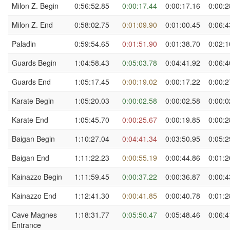
Milon Z. Begin
0:56:52.85
0:00:17.44
0:00:17.16
0:00:2
Milon Z. End
0:58:02.75
0:01:09.90
0:01:00.45
0:06:4
Paladin
0:59:54.65
0:01:51.90
0:01:38.70
0:02:1
Guards Begin
1:04:58.43
0:05:03.78
0:04:41.92
0:06:4
Guards End
1:05:17.45
0:00:19.02
0:00:17.22
0:00:2
Karate Begin
1:05:20.03
0:00:02.58
0:00:02.58
0:00:0
Karate End
1:05:45.70
0:00:25.67
0:00:19.85
0:00:2
Baigan Begin
1:10:27.04
0:04:41.34
0:03:50.95
0:05:2
Baigan End
1:11:22.23
0:00:55.19
0:00:44.86
0:01:2
Kainazzo Begin
1:11:59.45
0:00:37.22
0:00:36.87
0:00:4
Kainazzo End
1:12:41.30
0:00:41.85
0:00:40.78
0:01:2
Cave Magnes
1:18:31.77
0:05:50.47
0:05:48.46
0:06:4
Entrance